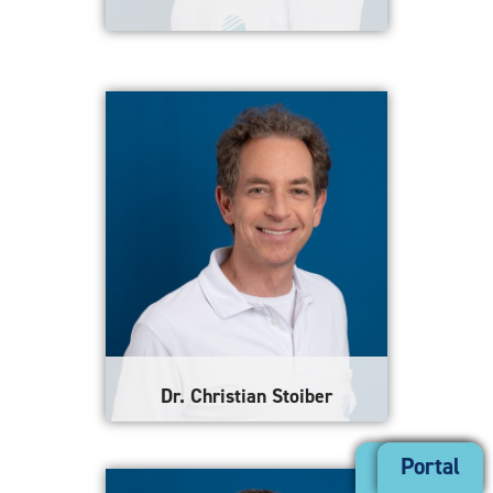
Gesellschafterin, stellvertretende
ärztliche Direktorin Institut &
ärztliche Leiterin des
Frauendiagnostikzentrums
Mehr erfahren
Dr. Christian Stoiber
Gesellschafter, ärztlicher Leiter
Kontakt
Portal
der Abteilung Radiologie des
Instituts